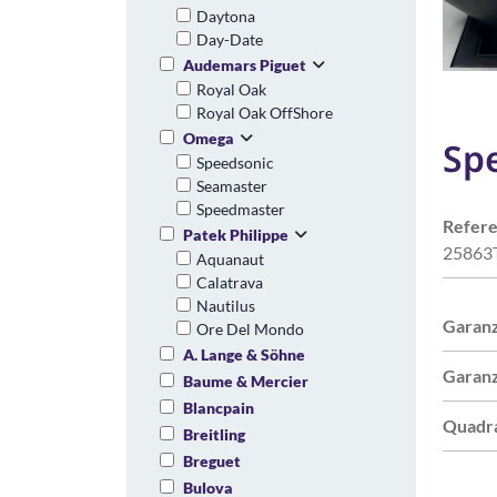
Daytona
Day-Date
Audemars Piguet
Royal Oak
Royal Oak OffShore
Omega
Spe
Speedsonic
Seamaster
Speedmaster
Refere
Patek Philippe
25863
Aquanaut
Calatrava
Nautilus
Garanz
Ore Del Mondo
A. Lange & Söhne
Garanz
Baume & Mercier
Blancpain
Quadr
Breitling
Breguet
Bulova