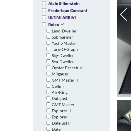
Alain Silberstein
Frederique Constant
ULTIMI ARRIVI
Rolex
Land-Dweller
Submariner
Yacht-Master
Turn-O-Graph
Sky-Dweller
Sea-Dweller
Oyster Perpetual
Milgauss
GMT Master II
Cellini
Air-King
Datejust
GMT Master
Explorer II
Explorer
Datejust II
Date