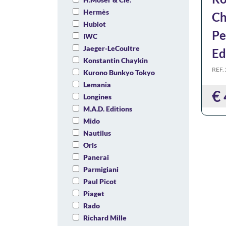
Hermès
Ch
Hublot
Pe
IWC
Jaeger-LeCoultre
Ed
Konstantin Chaykin
REF.
Kurono Bunkyo Tokyo
Lemania
€
Longines
M.A.D. Editions
Mido
Nautilus
Oris
Panerai
Parmigiani
Paul Picot
Piaget
Rado
Richard Mille