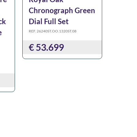
Chronograph Green
ck
Dial Full Set
e
REF. 26240ST.OO.1320ST.08
€ 53.699