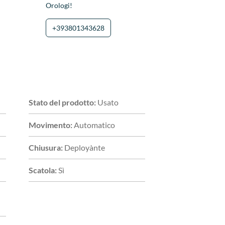
Orologi!
+393801343628
Stato del prodotto:
Usato
Movimento:
Automatico
Chiusura:
Deployànte
Scatola:
Sì