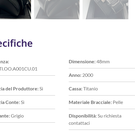
cifiche
nza:
Dimensione:
48mm
TI.OO.A001CU.01
Anno:
2000
ia del Produttore:
Sì
Cassa:
Titanio
ia Conte:
Sì
Materiale Bracciale:
Pelle
ante:
Grigio
Disponibilità:
Su richiesta
contattaci