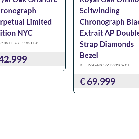
ronograph
Selfwinding
rpetual Limited
Chronograph Bla
ition NYC
Extrait AP Doubl
Strap Diamonds
 25854TI.OO.1150TI.01
Bezel
 42.999
REF. 26424BC.ZZ.D002CA.01
€ 69.999