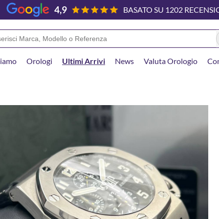
4,9
BASATO SU 1202 RECENSI
S
ch
Siamo
Orologi
Ultimi Arrivi
News
Valuta Orologio
Con