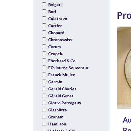
Bvlgari
Pro
Buti
Calatrava
Cartier
Chopard
Chronoswiss
Corum
Czapek
Eberhard & Co.
F.P. Journe Souverain
Franck Muller
Garmin
Gerald Charles
Gérald Genta
Girard Perregaux
Glashütte
Graham
Au
Hamilton
Ro
H.Moser & Cie.