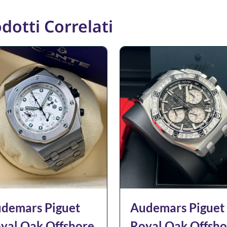
dotti Correlati
demars Piguet
Audemars Piguet
yal Oak Offshore
Royal Oak Offsho