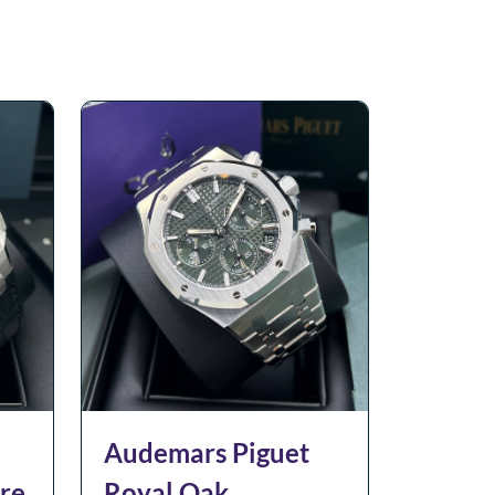
Audemars Piguet
re
Royal Oak