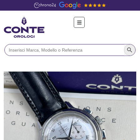
Search Button
Search
for: