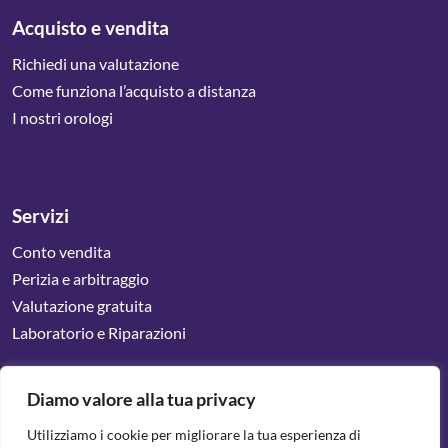
Acquisto e vendita
Richiedi una valutazione
Come funziona l’acquisto a distanza
I nostri orologi
Servizi
Conto vendita
Perizia e arbitraggio
Valutazione gratuita
Laboratorio e Riparazioni
Diamo valore alla tua privacy
Conte Orologi è un marchio registrato gestito da Conte S.r.l –
Via Francesco Acri, 68 – 00142 Roma P.iva 15247731001©
Utilizziamo i cookie per migliorare la tua esperienza di